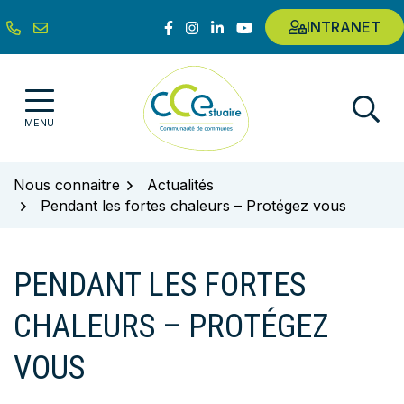
Gestion des traceurs
Aller
Lien vers le compte Facebook
Lien vers le compte Instagram
Lien vers le compte Linkedin
Lien vers la chaîne Youtub
INTRANET
au
contenu
Communauté de communes de l'E
MENU
Nous connaitre
Actualités
Pendant les fortes chaleurs – Protégez vous
PENDANT LES FORTES
CHALEURS – PROTÉGEZ
VOUS