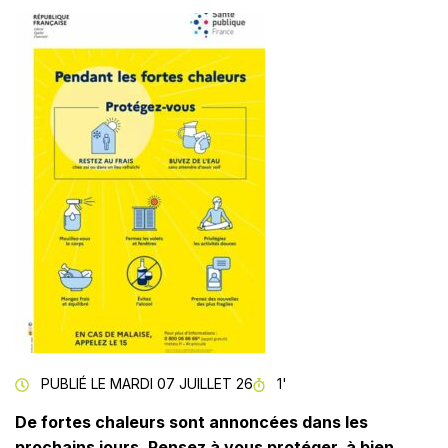
TEMPS DE LECTURE
PUBLIÉ LE
MARDI 07 JUILLET 26
1'
De fortes chaleurs sont annoncées dans les
prochains jours. Pensez à vous protéger, à bien