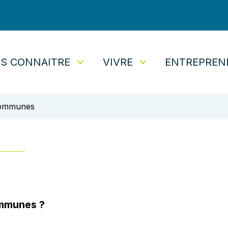
S CONNAITRE
VIVRE
ENTREPREN
tuaire
ommunes
S DE LECTURE
mmunes ?