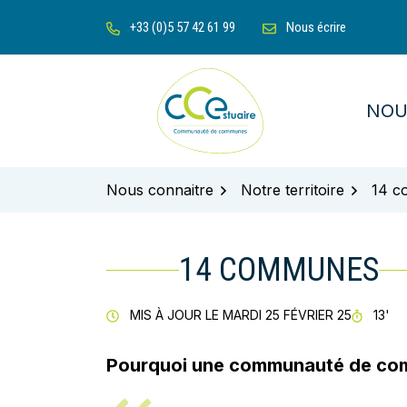
Gestion des traceurs
Aller
+33 (0)5 57 42 61 99
Nous écrire
au
contenu
NOU
Communauté de communes de l'Es
Nous connaitre
Notre territoire
14 c
14 COMMUNES
TEMP
MIS À JOUR LE
MARDI 25 FÉVRIER 25
13'
Pourquoi une communauté de co