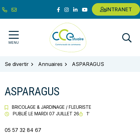
Gestion des traceurs
Aller
Lien vers le compte Facebook
Lien vers le compte Instagram
Lien vers le compte Linkedin
Lien vers la chaîne Youtub
INTRANET
au
contenu
Communauté de communes de l'E
MENU
Se divertir
Annuaires
ASPARAGUS
ASPARAGUS
BRICOLAGE & JARDINAGE
/
FLEURISTE
TEMPS DE LECTURE
PUBLIÉ LE
MARDI 07 JUILLET 26
1'
05 57 32 84 67