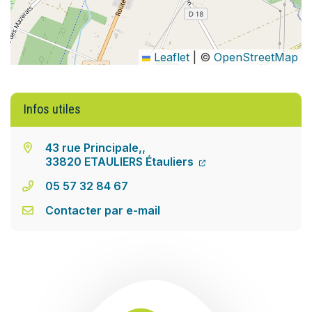
Leaflet
|
©
OpenStreetMap
Infos utiles
43 rue Principale,,
33820 ETAULIERS Étauliers
05 57 32 84 67
Contacter par e-mail
Communauté de