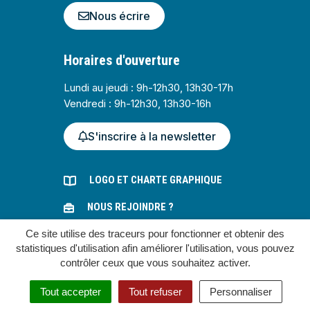
Nous écrire
Horaires d'ouverture
Lundi au jeudi : 9h-12h30, 13h30-17h
Vendredi : 9h-12h30, 13h30-16h
S'inscrire à la newsletter
LOGO ET CHARTE GRAPHIQUE
NOUS REJOINDRE ?
Ce site utilise des traceurs pour fonctionner et obtenir des
MARCHÉS PUBLICS
statistiques d'utilisation afin améliorer l'utilisation, vous pouvez
contrôler ceux que vous souhaitez activer.
Gestion des cookies
Tout accepter
Tout refuser
Personnaliser
Plan du site
Mentions légales