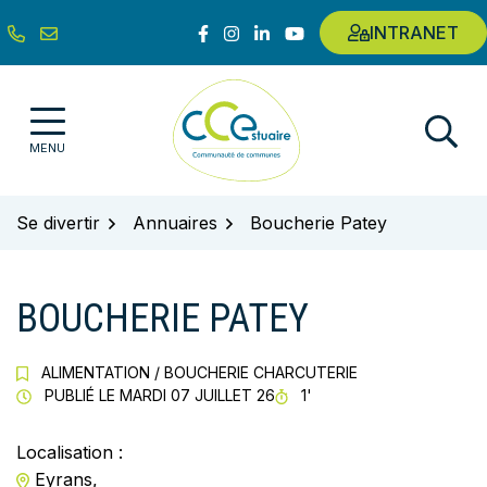
Gestion des traceurs
Aller
Lien vers le compte Facebook
Lien vers le compte Instagram
Lien vers le compte Linkedin
Lien vers la chaîne Youtub
INTRANET
au
contenu
Communauté de communes de l'E
MENU
Se divertir
Annuaires
Boucherie Patey
BOUCHERIE PATEY
ALIMENTATION
/
BOUCHERIE CHARCUTERIE
TEMPS DE LECTURE
PUBLIÉ LE
MARDI 07 JUILLET 26
1'
Localisation :
Eyrans,