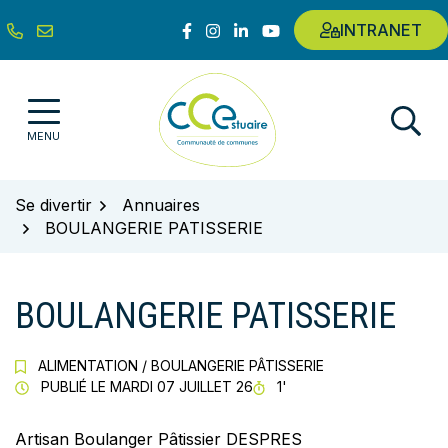
Gestion des traceurs
Aller
Lien vers le compte Facebook
Lien vers le compte Instagram
Lien vers le compte Linkedin
Lien vers la chaîne Youtub
INTRANET
au
contenu
Communauté de communes de l'E
MENU
Se divertir
Annuaires
BOULANGERIE PATISSERIE
BOULANGERIE PATISSERIE
ALIMENTATION
/
BOULANGERIE PÂTISSERIE
TEMPS DE LECTURE
PUBLIÉ LE
MARDI 07 JUILLET 26
1'
Artisan Boulanger Pâtissier DESPRES