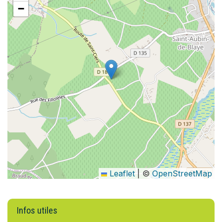
−
Leaflet
|
©
OpenStreetMap
Infos utiles