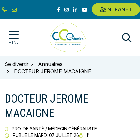
Gestion des traceurs
Aller
Lien vers le compte Facebook
Lien vers le compte Instagram
Lien vers le compte Linkedin
Lien vers la chaîne Youtub
INTRANET
au
contenu
Communauté de communes de l'E
MENU
Se divertir
Annuaires
DOCTEUR JEROME MACAIGNE
DOCTEUR JEROME
MACAIGNE
PRO. DE SANTÉ
/
MÉDECIN GÉNÉRALISTE
TEMPS DE LECTURE
PUBLIÉ LE
MARDI 07 JUILLET 26
1'