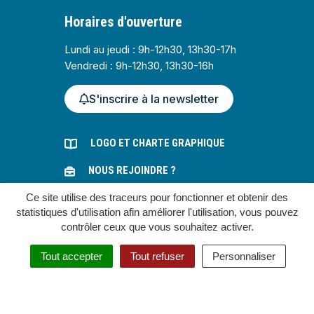
Horaires d'ouverture
Lundi au jeudi : 9h-12h30, 13h30-17h
Vendredi : 9h-12h30, 13h30-16h
S'inscrire à la newsletter
LOGO ET CHARTE GRAPHIQUE
NOUS REJOINDRE ?
Ce site utilise des traceurs pour fonctionner et obtenir des
MARCHÉS PUBLICS
statistiques d'utilisation afin améliorer l'utilisation, vous pouvez
contrôler ceux que vous souhaitez activer.
Gestion des cookies
Tout accepter
Tout refuser
Personnaliser
Plan du site
Mentions légales
Accessibilité : partiellement conforme
Politique de confidentialité