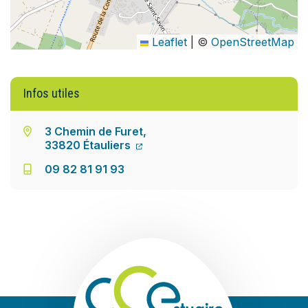
Leaflet
|
©
OpenStreetMap
Infos utiles
3 Chemin de Furet,
33820 Étauliers
09 82 81 91 93
Communauté de