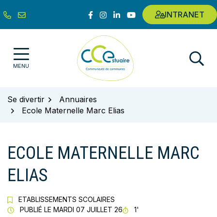
Gestion des traceurs
Aller
Lien vers le compte Facebook
Lien vers le compte Instagram
Lien vers le compte Linkedin
Lien vers la chaîne Youtub
INTRANET
au
contenu
Communauté de communes de l'E
MENU
Se divertir
Annuaires
Ecole Maternelle Marc Elias
ECOLE MATERNELLE MARC
ELIAS
ETABLISSEMENTS SCOLAIRES
TEMPS DE LECTURE
PUBLIÉ LE
MARDI 07 JUILLET 26
1'