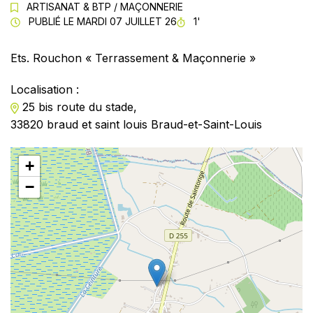
ARTISANAT & BTP
/
MAÇONNERIE
TEMPS DE LECTURE
PUBLIÉ LE
MARDI 07 JUILLET 26
1'
Ets. Rouchon « Terrassement & Maçonnerie »
Localisation :
25 bis route du stade,
33820 braud et saint louis Braud-et-Saint-Louis
+
−