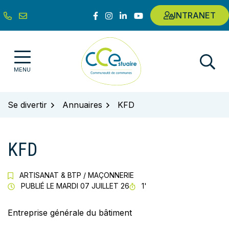
Gestion des traceurs
Aller
Lien vers le compte Facebook
Lien vers le compte Instagram
Lien vers le compte Linkedin
Lien vers la chaîne Youtub
INTRANET
au
contenu
Communauté de communes de l'E
MENU
Se divertir
Annuaires
KFD
KFD
ARTISANAT & BTP
/
MAÇONNERIE
TEMPS DE LECTURE
PUBLIÉ LE
MARDI 07 JUILLET 26
1'
Entreprise générale du bâtiment