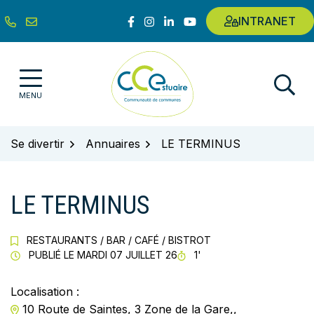
Gestion des traceurs
Aller
Lien vers le compte Facebook
Lien vers le compte Instagram
Lien vers le compte Linkedin
Lien vers la chaîne Youtub
INTRANET
au
contenu
Communauté de communes de l'E
MENU
Se divertir
Annuaires
LE TERMINUS
LE TERMINUS
RESTAURANTS
/
BAR
/
CAFÉ
/
BISTROT
TEMPS DE LECTURE
PUBLIÉ LE
MARDI 07 JUILLET 26
1'
Localisation :
10 Route de Saintes, 3 Zone de la Gare,,