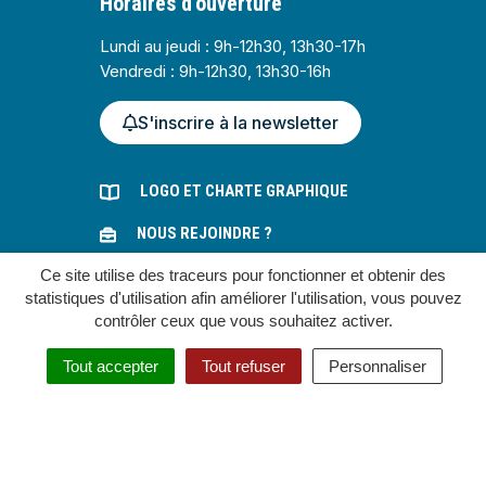
Horaires d'ouverture
Lundi au jeudi : 9h-12h30, 13h30-17h
Vendredi : 9h-12h30, 13h30-16h
S'inscrire à la newsletter
LOGO ET CHARTE GRAPHIQUE
NOUS REJOINDRE ?
Ce site utilise des traceurs pour fonctionner et obtenir des
MARCHÉS PUBLICS
statistiques d'utilisation afin améliorer l'utilisation, vous pouvez
contrôler ceux que vous souhaitez activer.
Gestion des cookies
Tout accepter
Tout refuser
Personnaliser
Plan du site
Mentions légales
Accessibilité : partiellement conforme
Politique de confidentialité