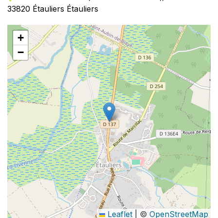
33820 Étauliers Étauliers
+
−
Leaflet
|
©
OpenStreetMap