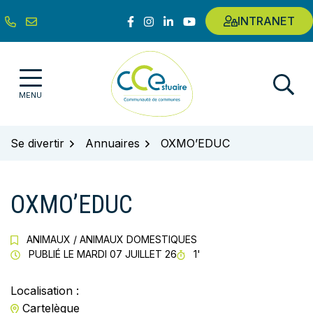
Gestion des traceurs
Aller
Lien vers le compte Facebook
Lien vers le compte Instagram
Lien vers le compte Linkedin
Lien vers la chaîne Youtub
INTRANET
au
contenu
Communauté de communes de l'E
MENU
Se divertir
Annuaires
OXMO’EDUC
OXMO’EDUC
ANIMAUX
/
ANIMAUX DOMESTIQUES
TEMPS DE LECTURE
PUBLIÉ LE
MARDI 07 JUILLET 26
1'
Localisation :
Cartelègue