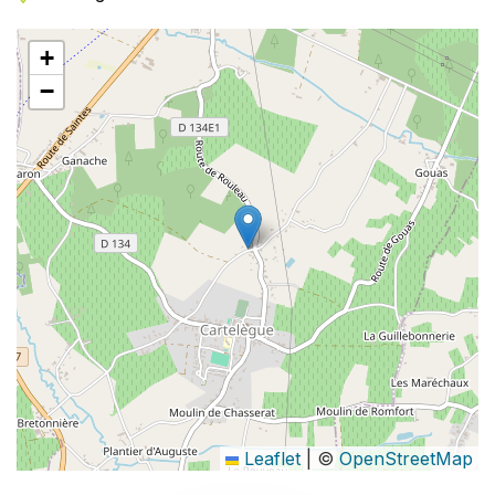
+
−
Leaflet
|
©
OpenStreetMap