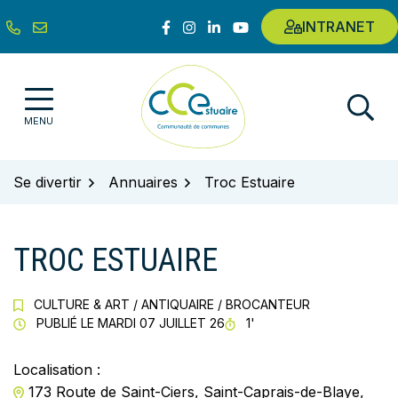
Gestion des traceurs
Aller
Lien vers le compte Facebook
Lien vers le compte Instagram
Lien vers le compte Linkedin
Lien vers la chaîne Youtub
INTRANET
au
contenu
Communauté de communes de l'E
MENU
Se divertir
Annuaires
Troc Estuaire
TROC ESTUAIRE
CULTURE & ART
/
ANTIQUAIRE
/
BROCANTEUR
TEMPS DE LECTURE
PUBLIÉ LE
MARDI 07 JUILLET 26
1'
Localisation :
173 Route de Saint-Ciers, Saint-Caprais-de-Blaye,