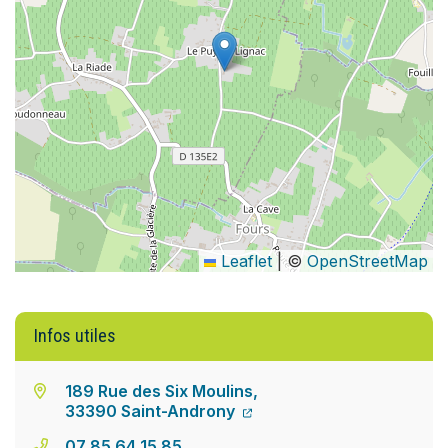
Leaflet
|
©
OpenStreetMap
Infos utiles
189 Rue des Six Moulins,
33390 Saint-Androny
07 85 64 15 85