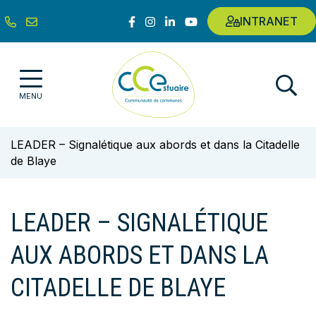
Gestion des traceurs
Aller
Lien vers le compte Facebook
Lien vers le compte Instagram
Lien vers le compte Linkedin
Lien vers la chaîne Youtub
INTRANET
au
contenu
Communauté de communes de l'E
MENU
LEADER – Signalétique aux abords et dans la Citadelle
de Blaye
LEADER – SIGNALÉTIQUE
AUX ABORDS ET DANS LA
CITADELLE DE BLAYE