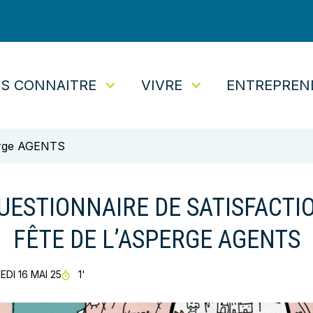
S CONNAITRE
VIVRE
ENTREPREN
tuaire
perge AGENTS
UESTIONNAIRE DE SATISFACTI
FÊTE DE L’ASPERGE AGENTS
TEMPS DE LECTURE
DI 16 MAI 25
1'