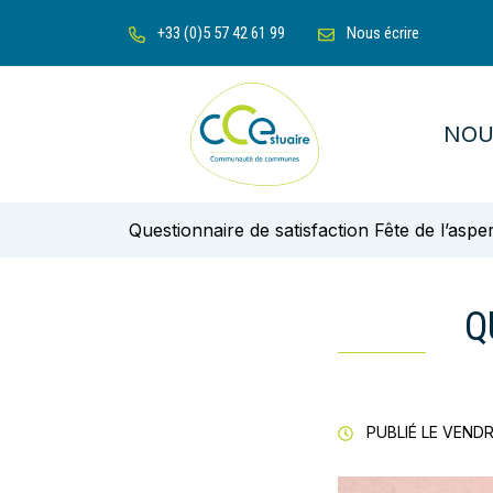
Gestion des traceurs
Aller
+33 (0)5 57 42 61 99
Nous écrire
au
contenu
NOU
Communauté de communes de l'Es
Questionnaire de satisfaction Fête de l’as
Q
PUBLIÉ LE
VENDRE