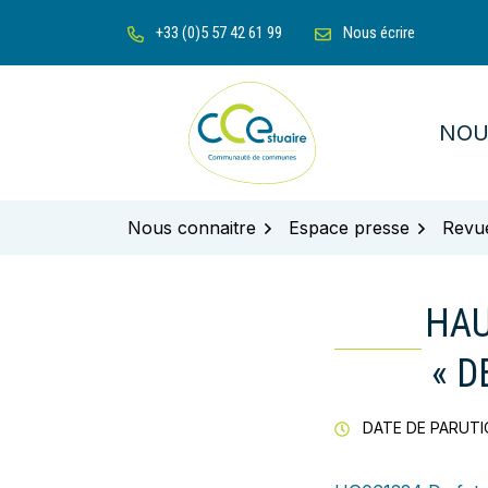
Gestion des traceurs
Aller
+33 (0)5 57 42 61 99
Nous écrire
au
contenu
NOU
Communauté de communes de l'Es
Nous connaitre
Espace presse
Revu
HAU
« D
DATE DE PARUTIO