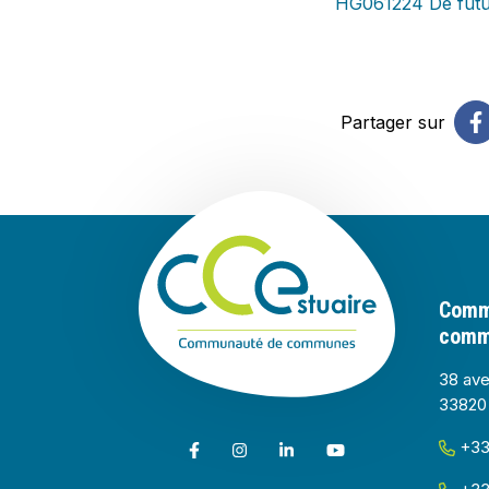
HG061224 De futur
Partager sur
Communauté 
Comm
commu
38 ave
33820 
+33 
Lien vers le compte Facebook
Lien vers le compte Instagram
Lien vers le compte Linkedin
Lien vers la chaîne You