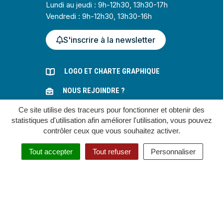
Lundi au jeudi : 9h-12h30, 13h30-17h
Vendredi : 9h-12h30, 13h30-16h
S'inscrire à la newsletter
LOGO ET CHARTE GRAPHIQUE
NOUS REJOINDRE ?
Ce site utilise des traceurs pour fonctionner et obtenir des
MARCHÉS PUBLICS
statistiques d'utilisation afin améliorer l'utilisation, vous pouvez
contrôler ceux que vous souhaitez activer.
Gestion des cookies
Tout accepter
Tout refuser
Personnaliser
Plan du site
Mentions légales
Accessibilité : partiellement conforme
Politique de confidentialité