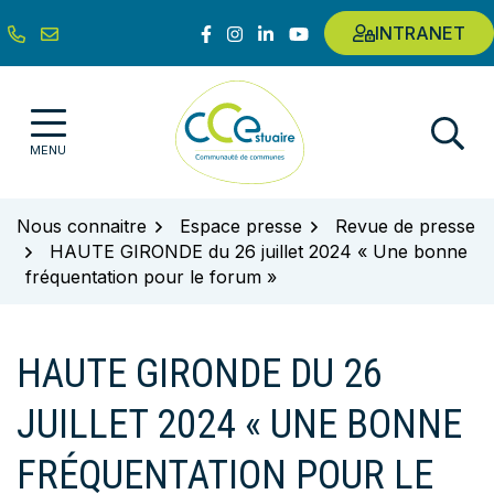
Gestion des traceurs
Aller
Lien vers le compte Facebook
Lien vers le compte Instagram
Lien vers le compte Linkedin
Lien vers la chaîne Youtub
INTRANET
au
contenu
Communauté de communes de l'E
MENU
Nous connaitre
Espace presse
Revue de presse
HAUTE GIRONDE du 26 juillet 2024 « Une bonne
fréquentation pour le forum »
HAUTE GIRONDE DU 26
JUILLET 2024 « UNE BONNE
FRÉQUENTATION POUR LE