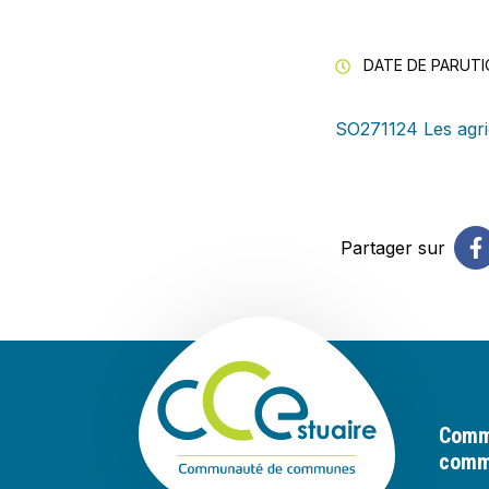
DATE DE PARUTIO
SO271124 Les agric
Partager sur
Communauté 
Comm
commu