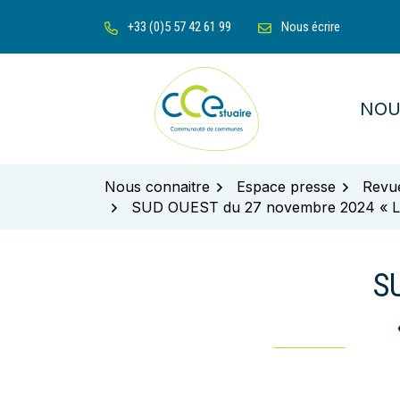
Gestion des traceurs
Aller
+33 (0)5 57 42 61 99
Nous écrire
au
contenu
NOU
Communauté de communes de l'Es
Nous connaitre
Espace presse
Revu
SUD OUEST du 27 novembre 2024 « Les a
S