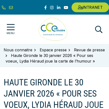
Gestion des traceurs
Aller
Lien vers le compte Facebook
Lien vers le compte Instagram
Lien vers le compte Linkedin
Lien vers la chaîne Youtub
INTRANET
au
contenu
Communauté de communes de l'E
MENU
Nous connaitre
Espace presse
Revue de presse
Haute Gironde le 30 janvier 2026 « Pour ses
voeux, Lydia Héraud joue la carte de l’humour »
HAUTE GIRONDE LE 30
JANVIER 2026 « POUR SES
VOEUX, LYDIA HÉRAUD JOUE