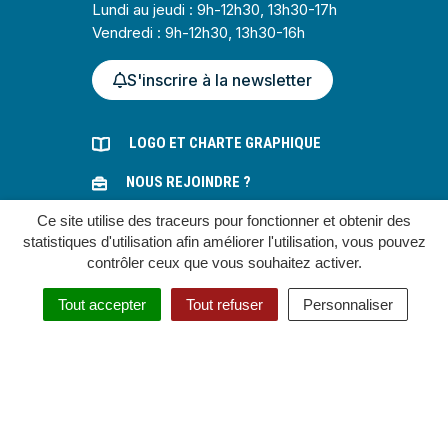
Lundi au jeudi : 9h-12h30, 13h30-17h
Vendredi : 9h-12h30, 13h30-16h
S'inscrire à la newsletter
LOGO ET CHARTE GRAPHIQUE
NOUS REJOINDRE ?
Ce site utilise des traceurs pour fonctionner et obtenir des
MARCHÉS PUBLICS
statistiques d'utilisation afin améliorer l'utilisation, vous pouvez
contrôler ceux que vous souhaitez activer.
Gestion des cookies
Tout accepter
Tout refuser
Personnaliser
Plan du site
Mentions légales
Accessibilité : partiellement conforme
Politique de confidentialité