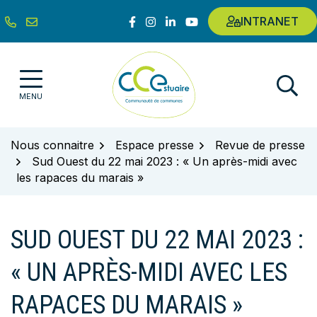
Gestion des traceurs
Aller
Lien vers le compte Facebook
Lien vers le compte Instagram
Lien vers le compte Linkedin
Lien vers la chaîne Youtub
INTRANET
au
contenu
Communauté de communes de l'E
MENU
Nous connaitre
Espace presse
Revue de presse
Sud Ouest du 22 mai 2023 : « Un après-midi avec
les rapaces du marais »
SUD OUEST DU 22 MAI 2023 :
« UN APRÈS-MIDI AVEC LES
RAPACES DU MARAIS »