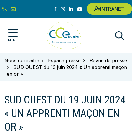
Gestion des traceurs
Aller
Lien vers le compte Facebook
Lien vers le compte Instagram
Lien vers le compte Linkedin
Lien vers la chaîne Youtub
INTRANET
au
contenu
Communauté de communes de l'E
MENU
Nous connaitre
Espace presse
Revue de presse
SUD OUEST du 19 juin 2024 « Un apprenti maçon
en or »
SUD OUEST DU 19 JUIN 2024
« UN APPRENTI MAÇON EN
OR »