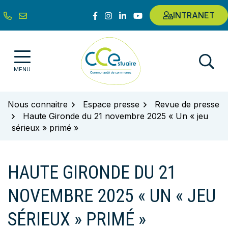
Gestion des traceurs
Aller
Lien vers le compte Facebook
Lien vers le compte Instagram
Lien vers le compte Linkedin
Lien vers la chaîne Youtub
INTRANET
au
contenu
Communauté de communes de l'E
MENU
Nous connaitre
Espace presse
Revue de presse
Haute Gironde du 21 novembre 2025 « Un « jeu
sérieux » primé »
HAUTE GIRONDE DU 21
NOVEMBRE 2025 « UN « JEU
SÉRIEUX » PRIMÉ »