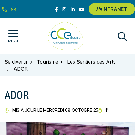
Gestion des traceurs
Aller
Lien vers le compte Facebook
Lien vers le compte Instagram
Lien vers le compte Linkedin
Lien vers la chaîne Youtub
INTRANET
au
contenu
Communauté de communes de l'E
MENU
Se divertir
Tourisme
Les Sentiers des Arts
ADOR
ADOR
TEMPS DE LE
MIS À JOUR LE
MERCREDI 08 OCTOBRE 25
1'