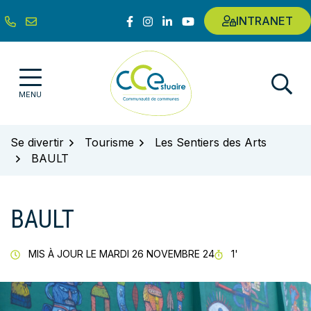
Gestion des traceurs
Aller
Lien vers le compte Facebook
Lien vers le compte Instagram
Lien vers le compte Linkedin
Lien vers la chaîne Youtub
INTRANET
au
contenu
Communauté de communes de l'E
MENU
Se divertir
Tourisme
Les Sentiers des Arts
BAULT
BAULT
TEMPS DE LECT
MIS À JOUR LE
MARDI 26 NOVEMBRE 24
1'