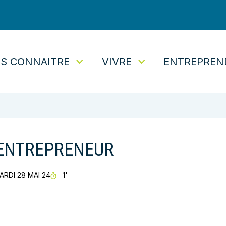
S CONNAITRE
VIVRE
ENTREPREN
tuaire
ENTREPRENEUR
TEMPS DE LECTURE
ARDI 28 MAI 24
1'