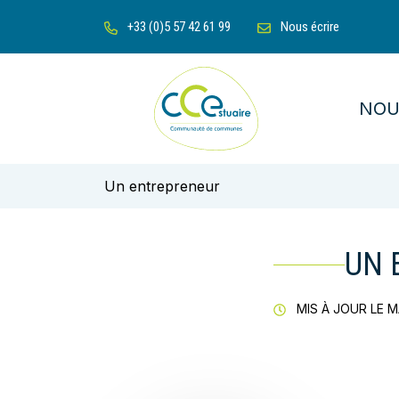
Gestion des traceurs
Aller
+33 (0)5 57 42 61 99
Nous écrire
au
contenu
NOU
Communauté de communes de l'Es
Un entrepreneur
UN 
MIS À JOUR LE
M