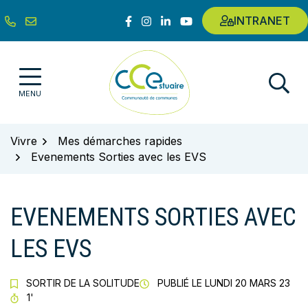
Gestion des traceurs
Aller
Lien vers le compte Facebook
Lien vers le compte Instagram
Lien vers le compte Linkedin
Lien vers la chaîne Youtub
INTRANET
au
contenu
Communauté de communes de l'E
MENU
Vivre
Mes démarches rapides
Evenements Sorties avec les EVS
EVENEMENTS SORTIES AVEC
LES EVS
SORTIR DE LA SOLITUDE
PUBLIÉ LE
LUNDI 20 MARS 23
TEMPS DE LECTURE
1'