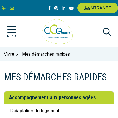
Gestion des traceurs
Aller
Lien vers le compte Facebook
Lien vers le compte Instagram
Lien vers le compte Linkedin
Lien vers la chaîne Youtub
INTRANET
au
contenu
Communauté de communes de l'E
MENU
Vivre
Mes démarches rapides
MES DÉMARCHES RAPIDES
Liste des démarches
Accompagnement aux personnes agées
L’adaptation du logement