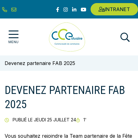
Gestion des traceurs
Aller
Lien vers le compte Facebook
Lien vers le compte Instagram
Lien vers le compte Linkedin
Lien vers la chaîne Youtub
INTRANET
au
contenu
Communauté de communes de l'E
MENU
Devenez partenaire FAB 2025
DEVENEZ PARTENAIRE FAB
2025
TEMPS DE LECTURE
PUBLIÉ LE
JEUDI 25 JUILLET 24
1'
Vous souhaitez rejoindre la Team partenaire de la Fête