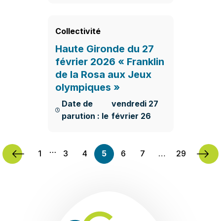
En savoir plus
Collectivité
Haute Gironde du 27
février 2026 « Franklin
de la Rosa aux Jeux
olympiques »
Date de
vendredi 27
parution : le
février 26
En savoir plus
…
1
3
4
5
6
7
…
29
Communauté de