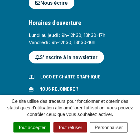
Nous écrire
Horaires d'ouverture
Lundi au jeudi : 9h-12h30, 13h30-17h
Vendredi : 9h-12h30, 13h30-16h
S'inscrire à la newsletter
LOGO ET CHARTE GRAPHIQUE
NOUS REJOINDRE ?
MARCHÉS PUBLICS
Ce site utilise des traceurs pour fonctionner et obtenir des
statistiques d'utilisation afin améliorer l'utilisation, vous pouvez
contrôler ceux que vous souhaitez activer.
Gestion des cookies
Tout accepter
Tout refuser
Personnaliser
Plan du site
Mentions légales