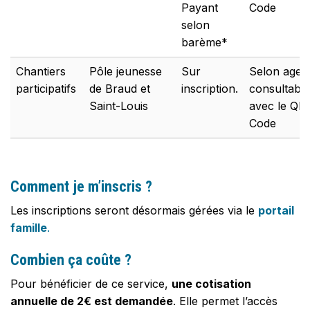
Payant
Code
selon
barème*
Chantiers
Pôle jeunesse
Sur
Selon agen
participatifs
de Braud et
inscription.
consultable
Saint-Louis
avec le QR
Code
Comment je m’inscris ?
Les inscriptions seront désormais gérées via le
portail
famille
.
Combien ça coûte ?
Pour bénéficier de ce service,
une cotisation
annuelle de 2€ est demandée
. Elle permet l’accès