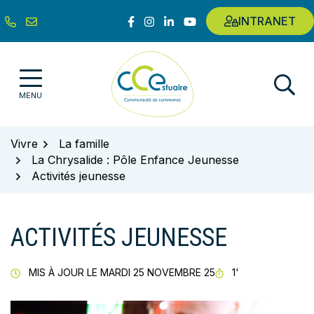
Gestion des traceurs
Aller
Lien vers le compte Facebook
Lien vers le compte Instagram
Lien vers le compte Linkedin
Lien vers la chaîne Youtub
INTRANET
au
contenu
Communauté de communes de l'E
MENU
Vivre
La famille
La Chrysalide : Pôle Enfance Jeunesse
Activités jeunesse
ACTIVITÉS JEUNESSE
TEMPS DE LECT
MIS À JOUR LE
MARDI 25 NOVEMBRE 25
1'