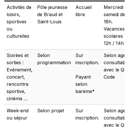
Activités de
Pôle jeunesse
Accueil
Mercredi et
loisirs,
de Braud et
libre
samedi de 
sportives
Saint-Louis
18h.
ou
Vacances
culturelles
scolaires : 
12h / 14h à
Soirées et
Selon
Sur
Selon agen
sorties :
programmation
inscription.
consultable
Evénement,
avec le QR
concert,
Payant
Code
rencontre
selon
sportive,
barème*
cinéma …
Week-end
Selon projet
Sur
Selon agen
ou séjour
inscription.
consultable
avec le QR