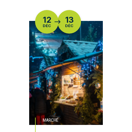
DU
12
13
DÉC
DÉC
MARCHÉ