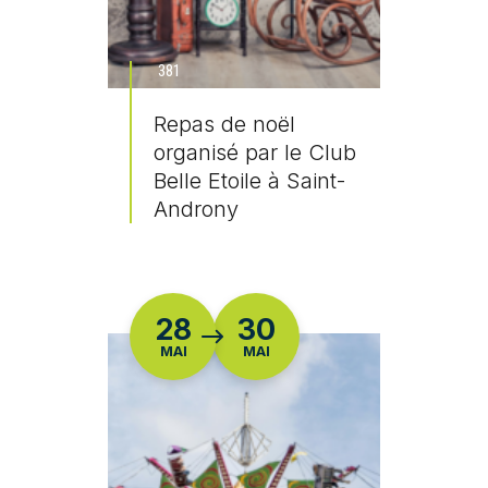
381
Repas de noël
organisé par le Club
Belle Etoile à Saint-
Androny
En savoir plus
DU
28
30
MAI
MAI