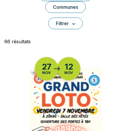
Communes
Filtrer
Liste des événements
66 résultats
DU
27
12
NOV
NOV