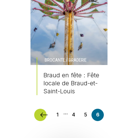
BROCANTE / BRADERIE
Braud en fête : Fête
locale de Braud-et-
Saint-Louis
En savoir plus
…
1
4
5
6